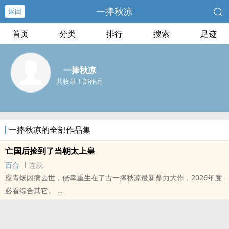
一捧秋凉
返回
首页
分类
排行
搜索
足迹
一捧秋凉
共收录 1 部作品
一捧秋凉的全部作品集
亡国后捡到了当朝太上皇
百合
连载
应青炀因病去世，侥幸重生在了古一捧秋凉最新鼎力大作，2026年度
必看综合其它。
本站提示：各位书友要是觉得《亡国后捡到了当朝太上皇》还不错的
话请不要忘记向您QQ群和微博里的朋友推荐哦！