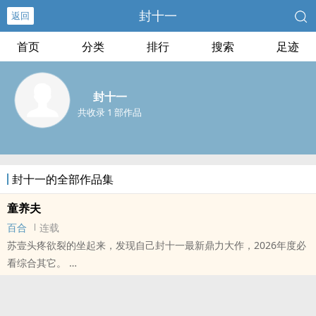
封十一
返回
首页
分类
排行
搜索
足迹
封十一
共收录 1 部作品
封十一的全部作品集
童养夫
百合
连载
苏壹头疼欲裂的坐起来，发现自己封十一最新鼎力大作，2026年度必
看综合其它。
本站提示：各位书友要是觉得《童养夫》还不错的话请不要忘记向您
QQ群和微博里的朋友推荐哦！