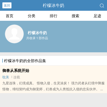
柠檬冰牛奶
返回
首页
分类
排行
搜索
足迹
柠檬冰牛奶
共收录 1 部作品
柠檬冰牛奶的全部作品集
御兽从系统开始
耽美
连载
九星连珠，幻境成真。 怪物入侵，生灵涂炭！ 强力武者从幻境中降服
怪物，缔结契约成为御宠师，幻兽成为人类抵抗入侵的忠实伙伴。 蝎
尾狮鹫翱翔天际，赤鳞九头蛇称霸四海，银背狼对月长啸。
本站提示：各位书友要是觉得《御兽从系统开始》还不错的话请不要
忘记向您QQ群和微博里的朋友推荐哦！