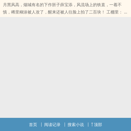
月黑风高，烟城有名的下作胚子薛宝添，风流场上的铁直，一着不
慎，稀里糊涂被人攻了，醒来还被人往脸上拍了二百块！ 工棚里： 高
大俊朗的民工：不能再多了，你长得不好看。 薛宝添：问候你全家。
..
本站提示：各位书友要是觉得《查无此鸟》还不错的话请不要忘记向
您QQ群和微博里的朋友推荐哦！
首页
阅读记录
搜索小说
顶部