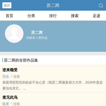
苏二两
返回
首页
分类
排行
搜索
足迹
苏二两
共收录 2 部作品
苏二两的全部作品集
逆来顺受
百合
连载
表面理想型实则处处不合心意（陆苏二两最新鼎力大作，2026年度必
看综合其它。
本站提示：各位书友要是觉得《逆来顺受》还不错的话请不要忘记向
查无此鸟
您QQ群和微博里的朋友推荐哦！
耽美
连载