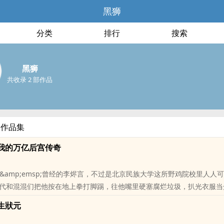
黑狮
分类
排行
搜索
黑狮
共收录 2 部作品
部作品集
我的万亿后宫传奇
sp;&amp;emsp;曾经的李烬言，不过是北京民族大学这所野鸡院校里人
代和混混们把他按在地上拳打脚踢，往他嘴里硬塞腐烂垃圾，扒光衣服当
死咬紧牙关，敢怒却不敢言。那根尚未觉醒的普通肉棒，更是只能在深夜
生狀元
来的隐秘渴望。直到河北十渡那场意外，他误吞了从天而降的克洛坦星三
核