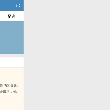
足迹
人可欺的窝囊废。
众羞辱，他只
里默默勃起，
级文明星核，