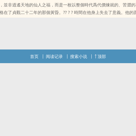
，並非逍遙天地的仙人之福，而是一枚以整個時代爲代價煉就的、苦澀的
位书友要是觉得《吞星风流：我的万亿后宫传奇》还不错的话请不要忘记
格在了貞觀二十二年的那個黃昏。?? ? ? 時間在他身上失去了意義。他的
推荐哦！
的青年模樣，眉眼間曾有的意氣風發，早已被數百年的風霜洗滌成一種深
位书友要是觉得《貞觀藥孽長生狀元》还不错的话请不要忘记向您QQ群
首页
阅读记录
搜索小说
顶部