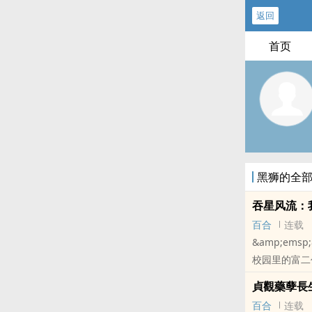
返回
首页
黑狮的全
吞星风流：
百合
连载
&amp;em
校园里的富二
能红着眼眶死
貞觀藥孽長
忍受着屈辱带
百合
连载
冰冷威严的星