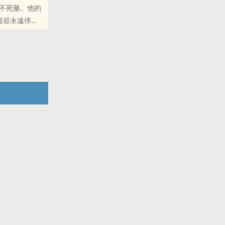
不死藥。他的
向您QQ群和
面容永遠停留
水無波的沉
和微博里的朋