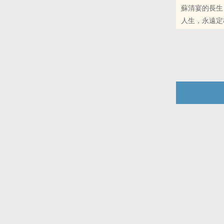
蘇清宴的長生
本站提示：各
人生，永遠定
微博里的朋友
在二十五六歲
靜。
本站提示：各
友推荐哦！