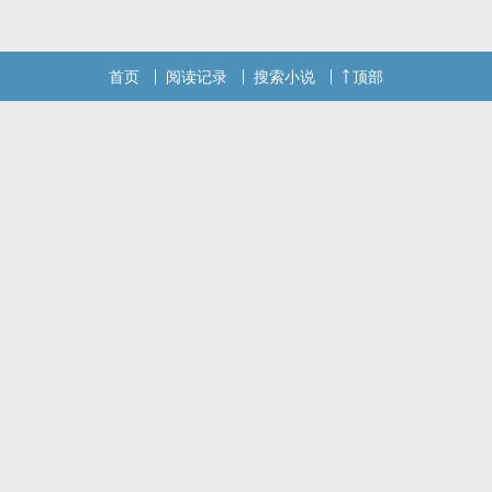
恋爱，见家长，同居这一系列流程。按理说，下一步便是结婚。可是
当蒋疑烛单膝下跪，双手托着戒指盒，问景流
首页
阅读记录
搜索小说
顶部
本站提示：各位书友要是觉得《失忆后，对前夫一见钟情了》还不错
的话请不要忘记向您QQ群和微博里的朋友推荐哦！