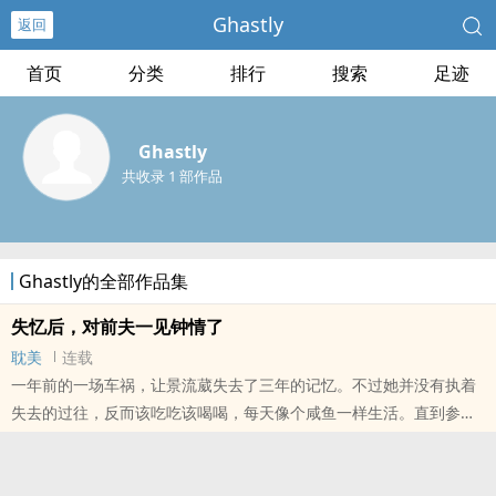
Ghastly
返回
首页
分类
排行
搜索
足迹
Ghastly
共收录 1 部作品
Ghastly的全部作品集
失忆后，对前夫一见钟情了
耽美
连载
一年前的一场车祸，让景流葳失去了三年的记忆。不过她并没有执着
失去的过往，反而该吃吃该喝喝，每天像个咸鱼一样生活。直到参加
了一场再普通不过的聚会，景流葳平淡许久的心第一次有了悸动的感
觉。她对一个名叫蒋疑烛的男人一见钟情了。这是一个从外貌到性
格，都很合景流葳心意的男人。于是，他们和平常伴侣一般，经历了