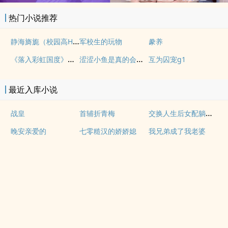
热门小说推荐
静海旖旎（校园高H）
军校生的玩物
豢养
《落入彩虹国度》穿越+西幻+言情
涩涩小鱼是真的会被干透
互为囚宠g1
最近入库小说
交换人生后女配躺赢全豪门团宠
战皇
首辅折青梅
晚安亲爱的
七零糙汉的娇娇媳
我兄弟成了我老婆