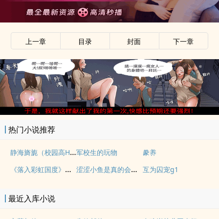
上一章
目录
封面
下一章
x
热门小说推荐
静海旖旎（校园高H）
军校生的玩物
豢养
《落入彩虹国度》穿越+西幻+言情
涩涩小鱼是真的会被干透
互为囚宠g1
最近入库小说