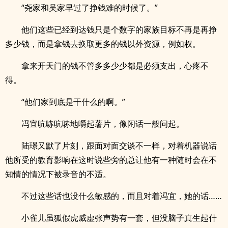
“尧家和吴家早过了挣钱难的时候了。”
他们这些已经到达钱只是个数字的家族目标不再是再挣
多少钱，而是拿钱去换取更多的钱以外资源，例如权。
拿来开天门的钱不管多多少少都是必须支出，心疼不
得。
“他们家到底是干什么的啊。”
冯宜吭哧吭哧地嚼起薯片，像闲话一般问起。
陆璟又默了片刻，跟面对面交谈不一样，对着机器说话
他所受的教育影响在这时说些旁的总让他有一种随时会在不
知情的情况下被录音的不适。
不过这些话也没什么敏感的，而且对着冯宜，她的话……
小雀儿虽狐假虎威虚张声势有一套，但没脑子真生起什