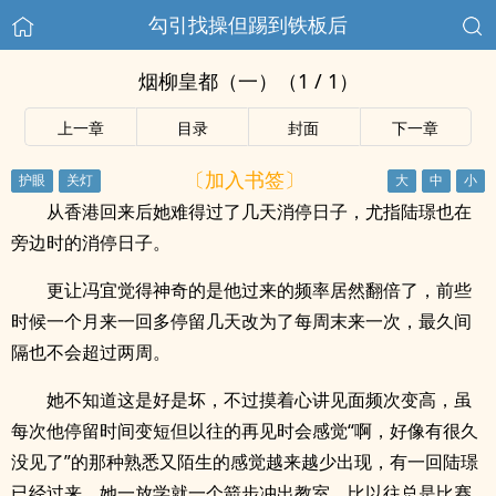
勾引找操但踢到铁板后
烟柳皇都（一）（1 / 1）
上一章
目录
封面
下一章
〔加入书签〕
从香港回来后她难得过了几天消停日子，尤指陆璟也在
旁边时的消停日子。
更让冯宜觉得神奇的是他过来的频率居然翻倍了，前些
时候一个月来一回多停留几天改为了每周末来一次，最久间
隔也不会超过两周。
她不知道这是好是坏，不过摸着心讲见面频次变高，虽
每次他停留时间变短但以往的再见时会感觉“啊，好像有很久
没见了”的那种熟悉又陌生的感觉越来越少出现，有一回陆璟
已经过来，她一放学就一个箭步冲出教室，比以往总是比赛