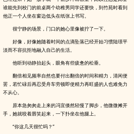
谁能先到校门的前桌两个幼稚男同学还要快，到竹苑时看到
他正一个人坐在窗边低头在纸张上书写。
很宁静的场景，门口的她心里像被拧了一下。
好像，好像她随着时间的点滴坠落已经开始习惯陆璟平
淡而不容抗拒地融入自己的生活。
他听到动静抬起头，眼角有些疲惫的松垂。
翻倍相见频率自然也要付出翻倍的时间和精力，清闲便
罢，若忙碌后再忍受舟车劳顿即使精力再旺盛的人也难免力
不从心。
原本急匆匆走上来的冯宜倏然轻慢了脚步，他微微摊开
手，她就咬着唇笑起来，一下扑坐在他腿上。
“你这几天很忙吗？”