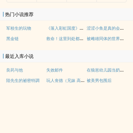
热门小说推荐
《落入彩虹国度》穿越+西幻+言情
涩涩小鱼是真的会被干透
军校生的玩物
救命！这里到处都是阴暗批（西幻NPH）
被雌雄同体的世界爆炒了（玄幻nph）
黑金链
最近入库小说
在狼崽幼儿园当奶爸的日常
良药与他
失效邮件
玩人丧德（兄妹 高H）
陸先生的祕密特調
被美男包围后