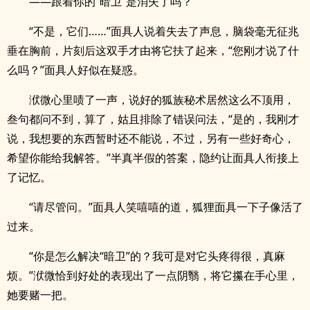
——跟着你的“暗卫”是消失了吗？
“不是，它们……”面具人说着失去了声息，脑袋毫无征兆
垂在胸前，片刻后这双手才由将它扶了起来，“您刚才说了什
么吗？”面具人好似在疑惑。
洑微心里啧了一声，说好的狐族秘术居然这么不顶用，
叁句都问不到，算了，姑且排除了错误问法，“是的，我刚才
说，我想要的东西暂时还不能说，不过，另有一些好奇心，
希望你能给我解答。”半真半假的答案，隐约让面具人衔接上
了记忆。
“请尽管问。”面具人笑嘻嘻的道，狐狸面具一下子像活了
过来。
“你是怎么解决“暗卫”的？我可是对它头疼得很，真麻
烦。”洑微恰到好处的表现出了一点阴翳，将它攥在手心里，
她要赌一把。