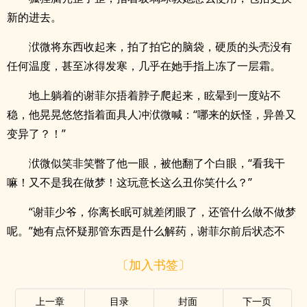
新的进去。
洑微将东西收起来，拍了拍它的脑袋，硬质的头壳没有
任何温度，甚至冰得发寒，几乎在她手指上冻了一层霜。
地上躺着的谢菲尔捂着脖子爬起来，眩晕到一度站不
稳，他晃晃悠悠指着面具人冲洑微喊：“哪来的妖怪，异兽又
变异了？！”
洑微似笑非笑瞥了他一眼，被他翻了个白眼，“看我干
嘛！又不是我在做梦！这玩意长这么丑你笑什么？”
“谢菲少爷，你离长眠可就差闭眼了，还管什么做不做梦
呢。”她有点怀疑那管东西是什么解药，谢菲尔前后状态不
〔加入书签〕
上一章
目录
封面
下一页