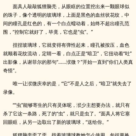
面具人敲敲狐狸脑壳，从眼眶的位置挖出来一颗眼球似
的珠子，像个透明的玻璃球，上面是黑色的血丝状花纹，中
间的瞳孔是红色的，有一个白点蠕动着，始终不超出瞳孔范
围，“控制它就好了，毕竟，它也是“虫”。”
捏捏玻璃球，它就变得有弹性起来，瞳孔被按压，血色
就顺着花纹流动，定睛一看，白点正是“暗卫”，它扭动着“吐”
出影像，从谢菲尔的那句“……洑微？”开始一直到“你们人类真
奇怪”。
唯一让洑微庆幸的是，“它”不是人之后，“暗卫”就失去了
录像。
““虫”能够寄生的只有灵体呢，洑少主想要办法，就只有
杀了它这一条路，死了的“虫”，就只是虫了。”面具人将它塞
回眼眶，从另一边取出了新的玻璃球，“送给你。”
狐狸脑壳歪了歪，指着玻璃球教她怎么使用，包括更换