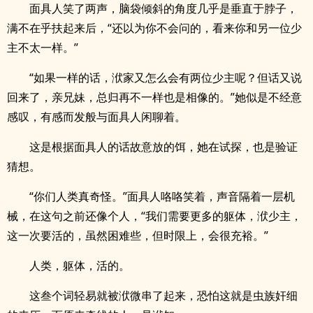
面具人笑了两声，脑袋倾斜的角度几乎是垂直于脖子，
满不在乎扶起来后，“还以为你不会问的，看来你和另一位少
主不太一样。”
“如果一样的话，洑家又怎么会有两位少主呢？但话又说
回来了，亲兄妹，总归再不一样也是相像的。”她似是不经意
感叹，有感而发般与面具人闲聊着。
这是根据面具人的话故意放的饵，她在试探，也是验证
猜想。
“你们人类真奇怪。”面具人咯咯笑着，声音隔着一层机
械，在这句之前还像个人，“我们需要更多的躯体，洑少主，
这一次要活的，虽然困难些，但时限上，会很充裕。”
人类，躯体，活的。
这叁个词轻易就被洑微串了起来，恐怕这就是虫族奸细