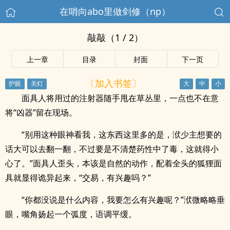
在哨向abo里做剑修（np）
敲敲（1 / 2）
上一章
目录
封面
下一页
〔加入书签〕
面具人将用过的注射器随手甩在草丛里，一点也不在意
将“凶器”留在现场。
“别用这种眼神看我，这东西这里多的是，洑少主想要的
话大可以去翻一翻，不过要是不清楚药性中了毒，这就得小
心了。”面具人歪头，本该是自然的动作，配着全头的狐狸面
具就显得诡异起来，“交易，有兴趣吗？”
“你都没说是什么内容，我要怎么有兴趣呢？”洑微略略垂
眼，嘴角扬起一个弧度，语调平缓。