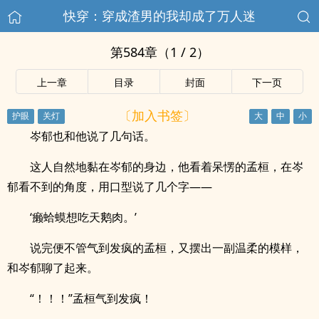
快穿：穿成渣男的我却成了万人迷
第584章（1 / 2）
上一章
目录
封面
下一页
〔加入书签〕
岑郁也和他说了几句话。
这人自然地黏在岑郁的身边，他看着呆愣的孟桓，在岑
郁看不到的角度，用口型说了几个字——
‘癞蛤蟆想吃天鹅肉。’
说完便不管气到发疯的孟桓，又摆出一副温柔的模样，
和岑郁聊了起来。
“！！！”孟桓气到发疯！