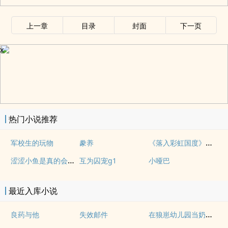
上一章
目录
封面
下一页
x
热门小说推荐
《落入彩虹国度》穿越+西幻+言情
军校生的玩物
豢养
涩涩小鱼是真的会被干透
互为囚宠g1
小哑巴
最近入库小说
在狼崽幼儿园当奶爸的日常
良药与他
失效邮件