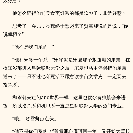
太好惹？”
他怎么记得他们美食烹饪系的都是软包子，非常好惹？
思考了一会儿，岑郁终于想起来了贺雪卿说的是说，“你
说孟桓？”
“他不是我们系的。”
“他和宋咚一个系。”宋咚就是宋夏那个叛逆期的弟弟，在
得知岑郁进入星际联邦大学之后，宋夏也马不停蹄把他弟弟
送来了——只不过他弟死活不愿意读宇宙文学史，一定要去
指挥系。
和岑郁去过的abo世界一样，这里也偶尔有虫族会来进
攻，所以指挥系和机甲系一直是星际联邦大学的热门专业。
“哦。”贺雪卿点点头。
“他不是你们系的？”贺雪卿心底呵呵一笑，又开始大骂起