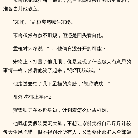
宋咚说完就挂断了通讯，然后也懒得搭理旁边的孟桓，
准备去其他教室。
“宋咚。”孟桓突然喊住宋咚。
宋咚虽然有点不耐烦，但还是回头看向他。
孟桓对宋咚说：“……他俩真没分开的可能？”
宋咚上下打量了他几眼，像是发现了什么极为有意思的
事情一样，然后他笑了起来，“你可以试试。”
他走过去拍了几下孟桓的肩膀，“祝你成功。”
番外 岑郁上学记2
贺雪卿走在岑郁身边，计划着怎么让孟桓滚。
他既想要假装宽宏大量，不想让岑郁觉得自己斤斤计较
每天争风吃醋，恨不得创死所有人，又想要让那群人全部滚