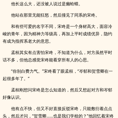
他长这么大，还没被人说过是癞蛤蟆。
他站在那里无能狂怒，然后撞见了同系的宋咚。
和有些可爱的名字不同，宋咚是一个身材高大，面容冷
峻的青年，因为精神力等级高，再加上平时成绩优异，隐约
有成为指挥系老大的意思。
孟桓其实有点害怕宋咚，不知道为什么，对方虽然平时
话不多，但他总感觉宋咚能看穿所有人的心思。
“你别白费力气。”宋咚看了眼孟桓，“岑郁和贺雪卿在一
起很多年了。”
孟桓刚想问宋咚是怎么知道的，然后又想起对方和岑郁
好像认识。
他有点不快，但又不好直接反驳宋咚，只能敷衍着点点
头，然后才问，“贺雪卿……也是我们学校的？”他回忆着宋咚