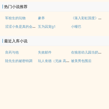
热门小说推荐
《落入彩虹国度》穿越+西幻+言情
军校生的玩物
豢养
涩涩小鱼是真的会被干透
互为囚宠g1
小哑巴
最近入库小说
在狼崽幼儿园当奶爸的日常
良药与他
失效邮件
玩人丧德（兄妹 高H）
陸先生的祕密特調
被美男包围后