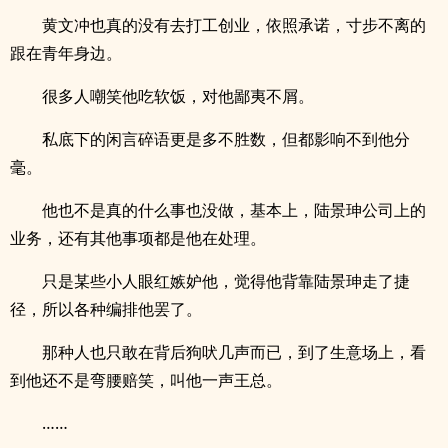
黄文冲也真的没有去打工创业，依照承诺，寸步不离的
跟在青年身边。
很多人嘲笑他吃软饭，对他鄙夷不屑。
私底下的闲言碎语更是多不胜数，但都影响不到他分
毫。
他也不是真的什么事也没做，基本上，陆景珅公司上的
业务，还有其他事项都是他在处理。
只是某些小人眼红嫉妒他，觉得他背靠陆景珅走了捷
径，所以各种编排他罢了。
那种人也只敢在背后狗吠几声而已，到了生意场上，看
到他还不是弯腰赔笑，叫他一声王总。
……