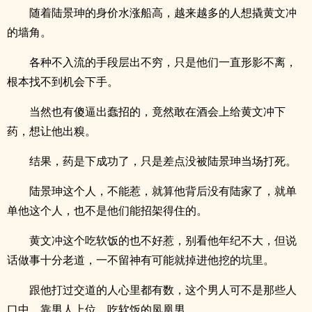
随着陆景珅的身价水涨船高，越来越多的人想撬黄文冲
的墙角。
各种不入流的手段层出不穷，只是他们一直形影不离，
根本找不到机会下手。
当然也有傻逼出蠢招的，竟然敢在酒会上给黄文冲下
药，想让他出糗。
结果，药是下成功了，只是差点没被陆景珅当场打死。
陆景珅这个人，不能惹，就算他背后没有陆家了，就单
单他这个人，也不是他们能招架得住的。
黄文冲这个吃软饭的也不好惹，别看他年纪不大，但说
话做事十分老道，一不留神有可能就掉进他挖的坑里。
跟他打过交道的人心里都有数，这个男人可不是那些人
口中，靠男人上位，吃软饭的凤凰男。