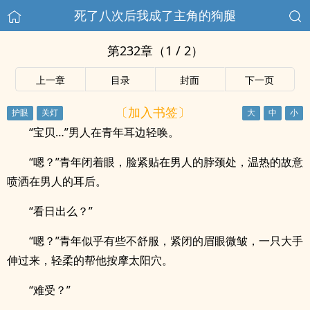
死了八次后我成了主角的狗腿
第232章（1 / 2）
上一章
目录
封面
下一页
〔加入书签〕
“宝贝…”男人在青年耳边轻唤。
“嗯？”青年闭着眼，脸紧贴在男人的脖颈处，温热的故意
喷洒在男人的耳后。
“看日出么？”
“嗯？”青年似乎有些不舒服，紧闭的眉眼微皱，一只大手
伸过来，轻柔的帮他按摩太阳穴。
“难受？”