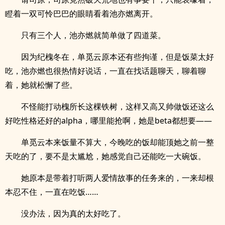
瞪着一双可怜巴巴的眼睛看着池亦燃离开。
只有三个人，池亦燃就简单做了四道菜。
因为纪槐冬在，单觅云原本还有些拘谨，但是饭菜太好
吃，池亦燃也很热情好说话，一直在找话题聊天，聊着聊
着，她就松懈了些。
不怪能打动槐所长这棵铁树，这样又高又帅做饭还这么
好吃性格还好的alpha，哪里能抢啊，她是beta都想要——
单觅云本来饭量不算大，今晚吃的饭却能顶她之前一整
天吃的了，要不是太尴尬，她感觉自己还能吃一大碗饭。
她原本是带着打听两人爱情故事的任务来的，一来却根
本忍不住，一直在吃饭……
没办法，因为真的太好吃了。