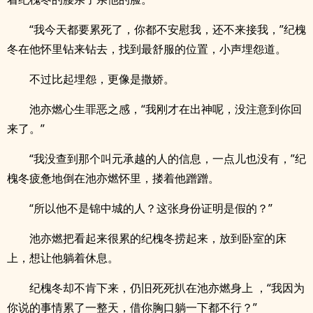
“我今天都要累死了，你都不安慰我，还不来接我，”纪槐
冬在他怀里钻来钻去，找到最舒服的位置，小声埋怨道。
不过比起埋怨，更像是撒娇。
池亦燃心生罪恶之感，“我刚才在出神呢，没注意到你回
来了。”
“我没查到那个叫元承越的人的信息，一点儿也没有，”纪
槐冬疲惫地倒在池亦燃怀里，搂着他蹭蹭。
“所以他不是锦中城的人？这张身份证明是假的？”
池亦燃把看起来很累的纪槐冬捞起来，放到卧室的床
上，想让他躺着休息。
纪槐冬却不肯下来，仍旧死死扒在池亦燃身上 ，“我因为
你说的事情累了一整天，借你胸口躺一下都不行？”