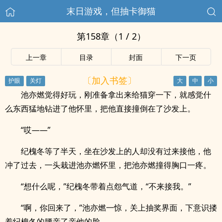
末日游戏，但抽卡御猫
第158章（1 / 2）
上一章
目录
封面
下一页
〔加入书签〕
池亦燃觉得好玩，刚准备拿出来给猫穿一下，就感觉什
么东西猛地钻进了他怀里，把他直接撞倒在了沙发上。
“哎——”
纪槐冬等了半天，坐在沙发上的人却没有过来接他，他
冲了过去，一头栽进池亦燃怀里，把池亦燃撞得胸口一疼。
“想什么呢，”纪槐冬带着点怨气道，“不来接我。”
“啊，你回来了，”池亦燃一惊，关上抽奖界面，下意识搂
着纪槐冬的腰亲了亲他的脸。