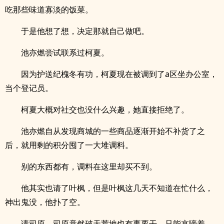
吃那些味道寡淡的饭菜。
于是他想了想，决定那就自己做吧。
池亦燃尝试联系过柯夏。
因为护送纪槐冬有功，柯夏现在被调到了a区坐办公室，
当个登记员。
柯夏大概对社交也没什么兴趣，她直接拒绝了。
池亦燃自从发现商城的一些商品逐渐开始不补货了之
后，就用剩的积分囤了一大堆调料。
别的东西都有，调料在这里却买不到。
他其实也请了叶枫，但是叶枫这几天不知道在忙什么，
神出鬼没，他扑了空。
请司原，司原竟然破天荒地也有事要干，只能哀嚎着，