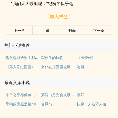
“我们天天吵架呢，”纪槐冬似乎毫
〔加入书签〕
上一章
目录
封面
下一页
热门小说推荐
炮灰也能给男主戴绿帽吗(NP)
军校生的玩物
《玉壶传》
《落入彩虹国度》穿越+西幻+言情
女仆在庄园里被爆操（上位者nph，欧式）
吻栀
最近入库小说
末日之幸存偏差（简体版）
落魄白月光会被饿狼分食的哦
嗜好
快穿：人造万人迷NPH
母狗的驯服之路np
台风岛