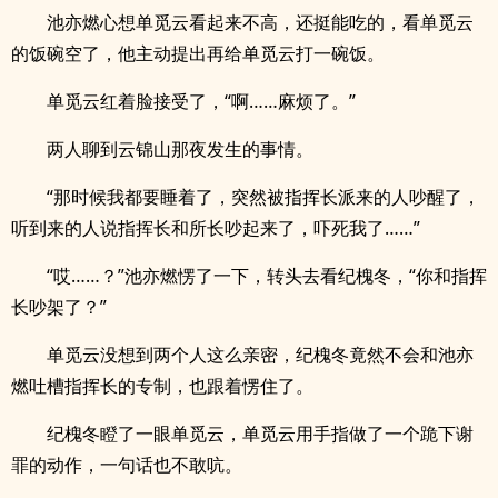
池亦燃心想单觅云看起来不高，还挺能吃的，看单觅云
的饭碗空了，他主动提出再给单觅云打一碗饭。
单觅云红着脸接受了，“啊……麻烦了。”
两人聊到云锦山那夜发生的事情。
“那时候我都要睡着了，突然被指挥长派来的人吵醒了，
听到来的人说指挥长和所长吵起来了，吓死我了……”
“哎……？”池亦燃愣了一下，转头去看纪槐冬，“你和指挥
长吵架了？”
单觅云没想到两个人这么亲密，纪槐冬竟然不会和池亦
燃吐槽指挥长的专制，也跟着愣住了。
纪槐冬瞪了一眼单觅云，单觅云用手指做了一个跪下谢
罪的动作，一句话也不敢吭。