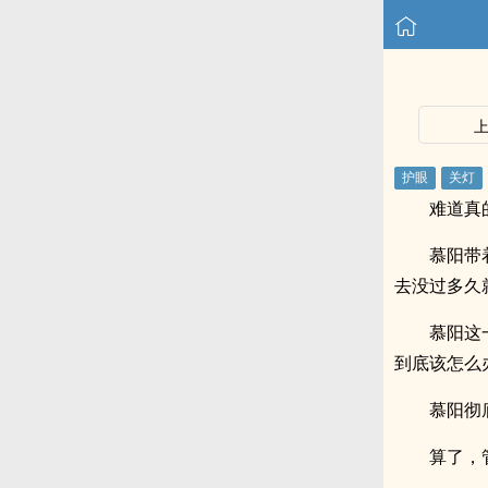
难道真
慕阳带
去没过多久
慕阳这
到底该怎么
慕阳彻
算了，