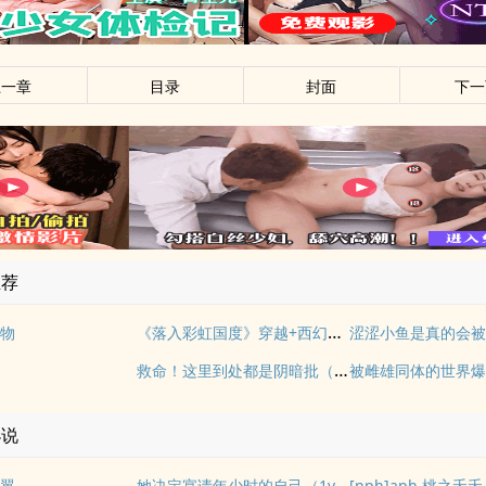
上一章
目录
封面
下一
推荐
《落入彩虹国度》穿越+西幻+言情
物
涩涩小鱼是真的会
救命！这里到处都是阴暗批（西幻NPH）
小说
她决定宴请年少时的自己（1v1H）
翼
[nph]aph 桃之夭夭