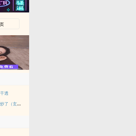
页
被干透
被雌雄同体的世界爆炒了（玄幻nph）