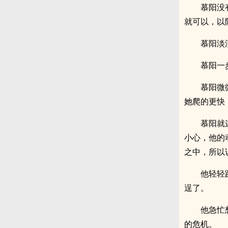
慕阳没
就可以，以
慕阳淡
慕阳一
慕阳微
她爬的更快
慕阳就
小心，他的
之中，所以
他轻轻
逞了。
他急忙
的危机。