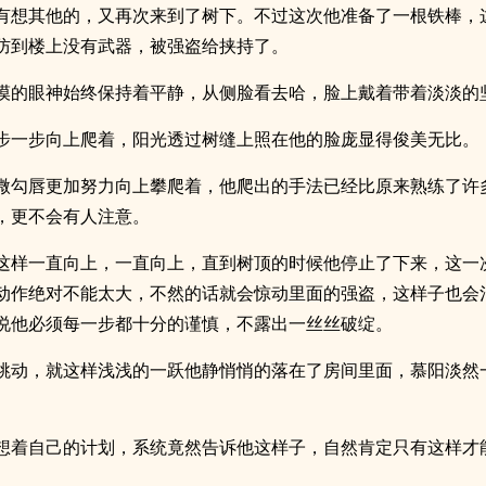
有想其他的，又再次来到了树下。不过这次他准备了一根铁棒，
防到楼上没有武器，被强盗给挟持了。
漠的眼神始终保持着平静，从侧脸看去哈，脸上戴着带着淡淡的
步一步向上爬着，阳光透过树缝上照在他的脸庞显得俊美无比。
微勾唇更加努力向上攀爬着，他爬出的手法已经比原来熟练了许
，更不会有人注意。
这样一直向上，一直向上，直到树顶的时候他停止了下来，这一
动作绝对不能太大，不然的话就会惊动里面的强盗，这样子也会
说他必须每一步都十分的谨慎，不露出一丝丝破绽。
跳动，就这样浅浅的一跃他静悄悄的落在了房间里面，慕阳淡然
想着自己的计划，系统竟然告诉他这样子，自然肯定只有这样才