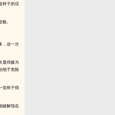
这样子的话
坚毅。
多，这一次
次显得极为
治他于危险
一笑终于得
能破解现在