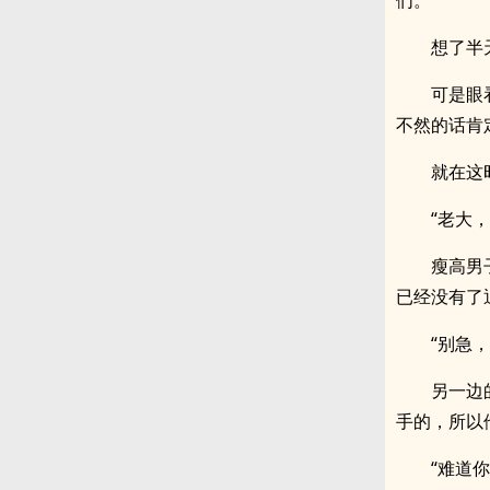
们。
想了半
可是眼
不然的话肯
就在这
“老大
瘦高男
已经没有了
“别急
另一边
手的，所以
“难道