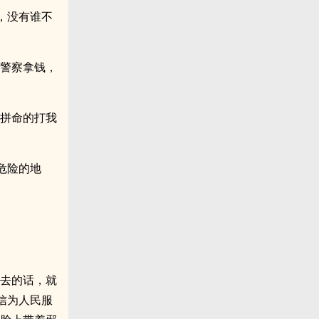
，没有谁不
让警察拿钱，
会拼命的打我
危险的地
人去的话，就
信为人民服