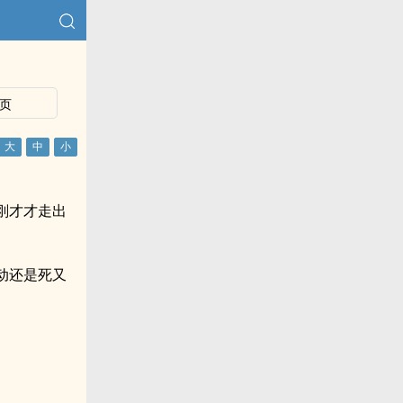
页
刚才才走出
动还是死又