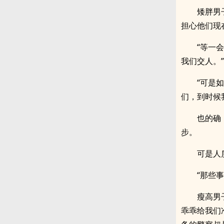
矮胖男
担心他们现
“等一
我们交人。”
“可是
们，到时候
也的确
步。
可是人
“那些
瘦高男
乖乖给我们