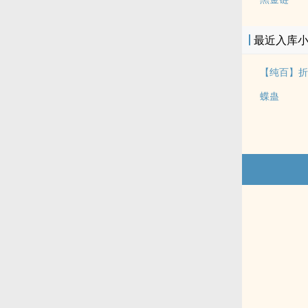
最近入库
【纯百】折
蝶蛊