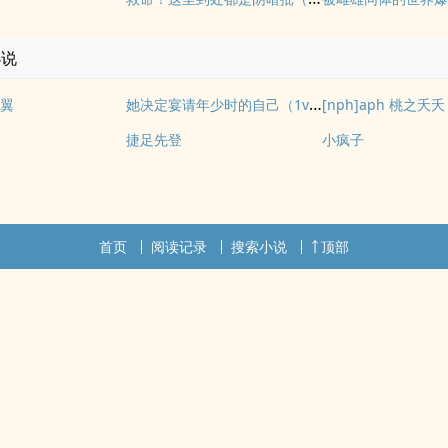
小说
她决定宴请年少时的自己（1v1H）
翼
[nph]aph 桃之夭夭
捷足先登
小疯子
首页
阅读记录
搜索小说
顶部