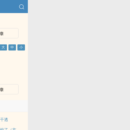
章
章
被干透
被雌雄同体的世界爆炒了（玄幻nph）