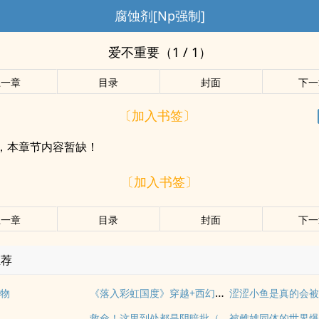
腐蚀剂[Np强制]
爱不重要（1 / 1）
上一章
目录
封面
下一
〔加入书签〕
，本章节内容暂缺！
〔加入书签〕
上一章
目录
封面
下一
推荐
《落入彩虹国度》穿越+西幻+言情
物
涩涩小鱼是真的会
救命！这里到处都是阴暗批（西幻NPH）