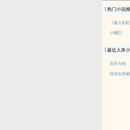
热门小说
小哑巴
最近入库
良药与他
陸先生的祕