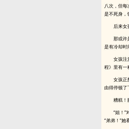
八次，但每
是不死身，
后来女
那或许
是有冷却时
女孩注
程》里有一
女孩正
由得停顿了
糟糕！
“姐！
“弟弟！”