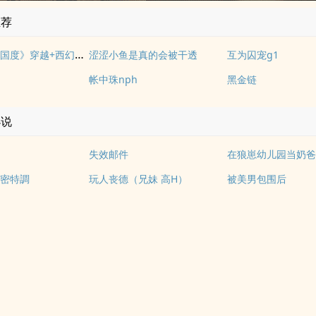
推荐
《落入彩虹国度》穿越+西幻+言情
涩涩小鱼是真的会被干透
互为囚宠g1
帐中珠nph
黑金链
小说
失效邮件
在狼崽幼儿园当奶
密特調
玩人丧德（兄妹 高H）
被美男包围后