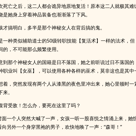
次死亡之后，这二人都会诡异地原地复活！原本这二人就极其难
饶是她身上穿着神品装备也渐渐落了下风。
孩才搞明白，多半是那个神秘女人在背后搞的鬼。
是一种类似辅助道士的50级转职技能【复活术】一样的法术，但
间的，不可能那么频繁使用。
意到那个神秘女人的国籍是日不落国，她之前听说过日不落国的
种职业叫【女巫】，可以使用各种各样的巫术，莫非这也是其中
想着，突然发现有两个人从漆黑的夜色里冲出来，她心里顿时一
下来。
腹背受敌！怎么办，要死在这里了吗？
”对面一个人突然大喊了一声，女孩一听一股喜悦之情涌上来，她
她看向另外一个身穿黑袍的男子，欢快地唤了一声：“森哥！”