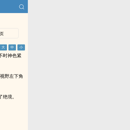
页
不时神色紧
在视野左下角
了绝境。