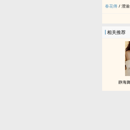
春花傳
/
澄渝
相关推荐
静海