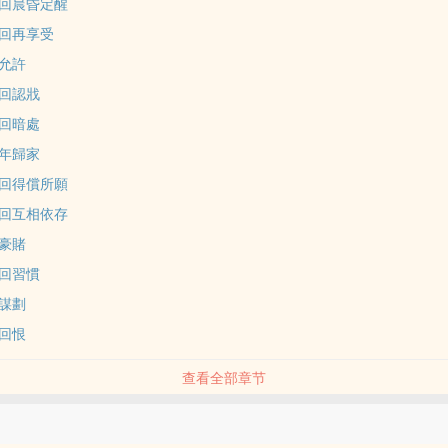
回晨昏定醒
回再享受
允許
回認戕
回暗處
年歸家
回得償所願
回互相依存
豪賭
回習慣
謀劃
回恨
查看全部章节
品