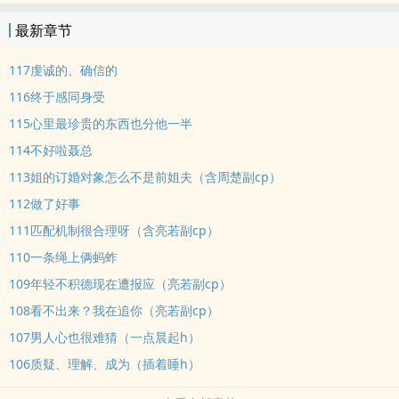
字典里，老是动手动脚实在惹人无奈的人，也叫老实人。? ——? 1v1/
最新章节
双处/现代/日常，一个狐狸男处心积虑拿下老婆的故事。? 这本不会收
费，喜欢的话可以留言或者收藏以表支持，感谢~
117虔诚的、确信的
116终于感同身受
115心里最珍贵的东西也分他一半
114不好啦聂总
113姐的订婚对象怎么不是前姐夫（含周楚副cp）
112做了好事
111匹配机制很合理呀（含亮若副cp）
110一条绳上俩蚂蚱
109年轻不积德现在遭报应（亮若副cp）
108看不出来？我在追你（亮若副cp）
107男人心也很难猜（一点晨起h）
106质疑、理解、成为（插着睡h）