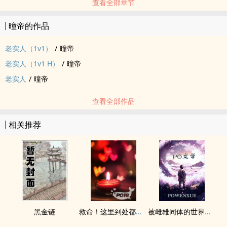
查看全部章节
曈帝的作品
老实人（1v1）
/
曈帝
老实人（1v1 H）
/
曈帝
老实人
/
曈帝
查看全部作品
相关推荐
黑金链
救命！这里到处都是阴暗批（西幻NPH）
被雌雄同体的世界爆炒了（玄幻nph）