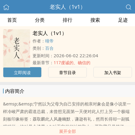
老实人（1v1）
首页
分类
排行
搜索
足迹
老实人（1v1）
作者：
曈帝
类别：
百合
2026-06-02 22:26:04
更新时间：
最新章节：
117虔诚的、确信的
立即阅读
章节目录
加入书架
内容简介
&emsp;&emsp;宁然以为父母为自己安排的相亲对象会是像小说里一
样冷峻严肃的霸道总裁，未曾想见面第一天便对此人打上另一个极端
刻板印象标签：聂取麟此人风趣幽默，谦逊有礼，然而长得却一副狐
狸精样，绝对是个渣男！? 对于宁然的以貌取人，聂取麟只是笑了
展开全部
笑，客气的说：宁小姐，我是个老实人。? 后来宁然才知道，在他的