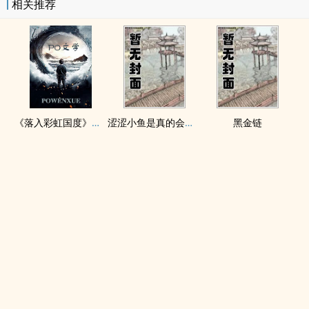
相关推荐
《落入彩虹国度》穿越+西幻+言情
涩涩小鱼是真的会被干透
黑金链