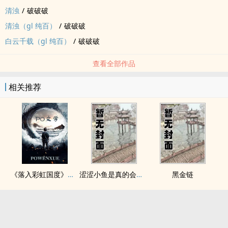
清浊
/
破破破
清浊（gl 纯百）
/
破破破
白云千载（gl 纯百）
/
破破破
查看全部作品
相关推荐
《落入彩虹国度》穿越+西幻+言情
涩涩小鱼是真的会被干透
黑金链